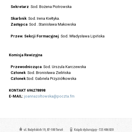
Sekretarz
Sod. Bożena Piotrowska
Skarbnik
Sod. Irena Kiełtyka.
Zastępca
Sod . Stanisława Makowska
Przew. Sekcji Formacyjnej
Sod. Władysława Lipińska
Komisja Rewizyjna
Przewodnicząca
Sod. Urszula Karczewska
Członek
Sod. Bronisława Zielińska
Członek
Sod.
Gabriela Przyziółkowska
KONTAKT 696278898
E-MAIL:
joannazoltowska@poczta.fm
ul. Bażyńskich 19, 87-100 Toruń
Ksiądz dyżurujący - 725 486 020